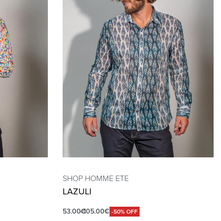
SHOP HOMME ETE
LAZULI
53.00
€
105.00
€
-50% OFF