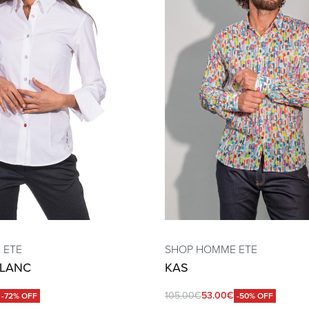
 ETE
SHOP HOMME ETE
BLANC
KAS
105.00
€
53.00
€
-72% OFF
-50% OFF