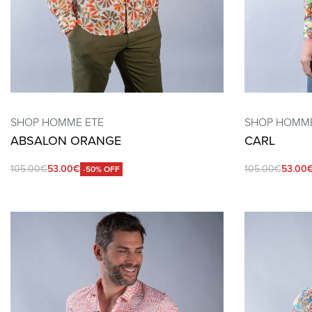
SHOP HOMME ETE
SHOP HOMME
ABSALON ORANGE
CARL
105.00
€
53.00
€
105.00
€
53.00
-50% OFF
QUICKVIEW
QUICKVIEW