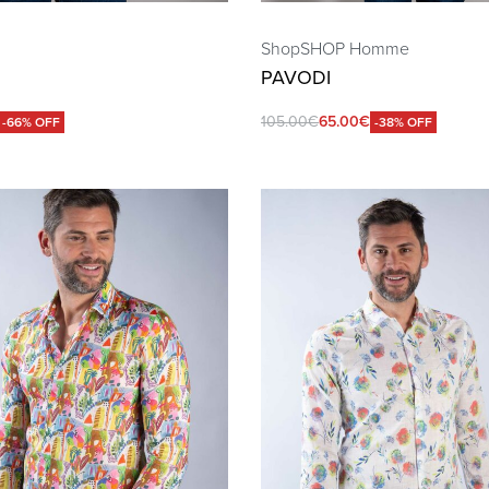
Shop
SHOP Homme
PAVODI
105.00
€
65.00
€
-66% OFF
-38% OFF
QUICKVIEW