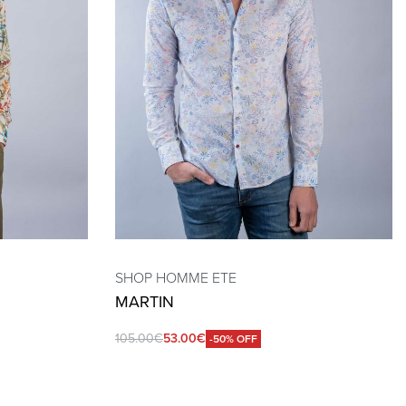
SHOP HOMME ETE
MARTIN
105.00
€
53.00
€
-50% OFF
QUICKVIEW