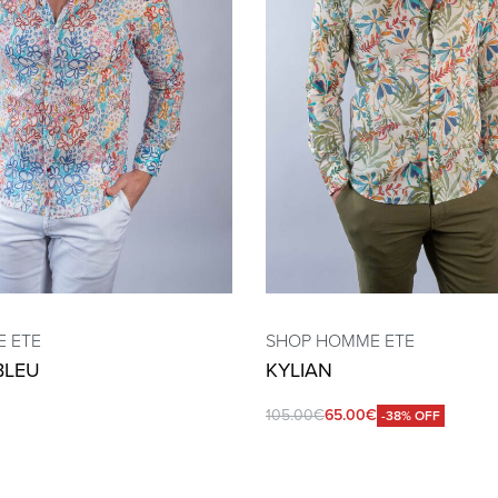
 ETE
SHOP HOMME ETE
BLEU
KYLIAN
105.00
€
65.00
€
-38% OFF
QUICKVIEW