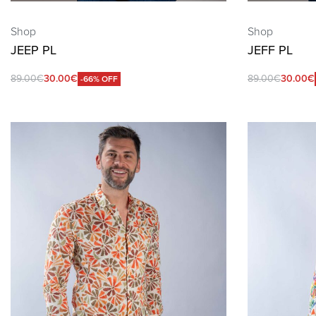
Shop
Shop
JEEP PL
JEFF PL
89.00
€
30.00
€
89.00
€
30.00
€
-66% OFF
QUICKVIEW
QUICKVIEW