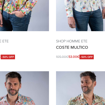
 ETE
SHOP HOMME ETE
COSTE MULTICO
€
105.00
€
53.00
€
-50% OFF
-50% OFF
QUICKVIEW