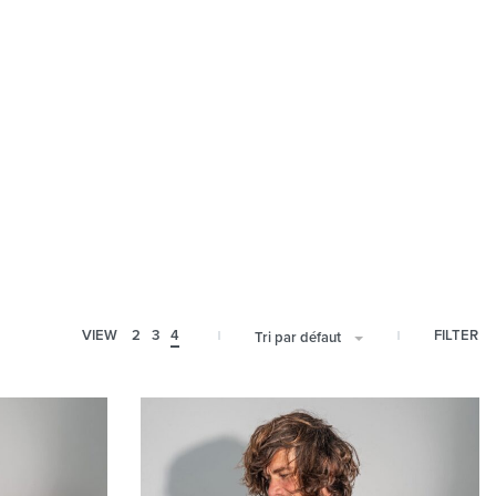
FILTER
VIEW
2
3
4
Tri par défaut