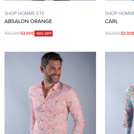
SHOP HOMME ETE
SHOP HOMME
ABSALON ORANGE
CARL
105.00
€
53.00
€
105.00
€
53.00
-50% OFF
QUICKVIEW
QUICKVIEW