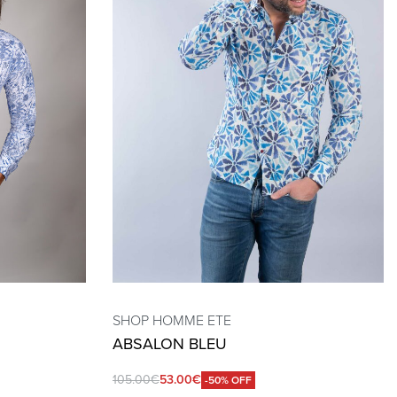
SHOP HOMME ETE
ABSALON BLEU
105.00
€
53.00
€
-50% OFF