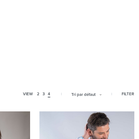
FILTER
VIEW
2
3
4
Tri par défaut