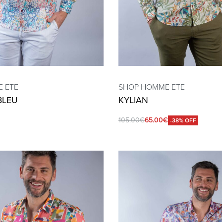
 ETE
SHOP HOMME ETE
BLEU
KYLIAN
105.00
€
65.00
€
-38% OFF
QUICKVIEW