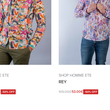
 ETE
SHOP HOMME ETE
REY
€
105.00
€
53.00
€
-50% OFF
-50% OFF
QUICKVIEW