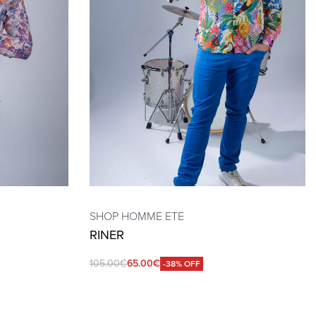
SHOP HOMME ETE
RINER
105.00
€
65.00
€
-38% OFF
QUICKVIEW