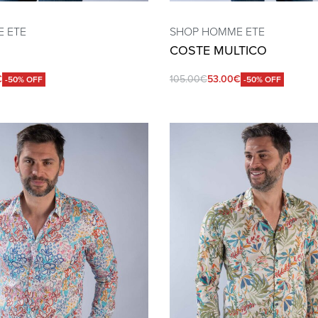
 ETE
SHOP HOMME ETE
COSTE MULTICO
€
105.00
€
53.00
€
-50% OFF
-50% OFF
QUICKVIEW