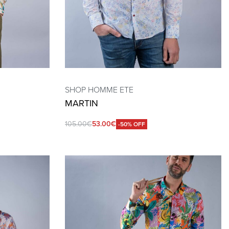
SHOP HOMME ETE
MARTIN
105.00
€
53.00
€
-50% OFF
QUICKVIEW