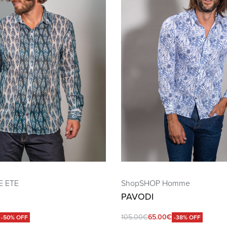
 ETE
Shop
SHOP Homme
PAVODI
105.00
€
65.00
€
-50% OFF
-38% OFF