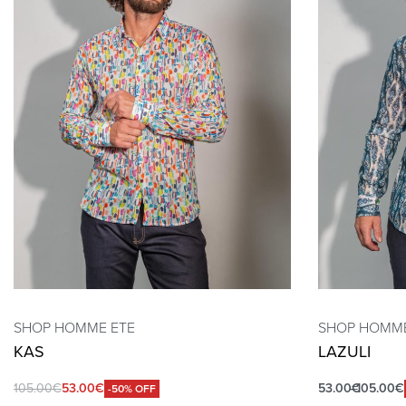
SHOP HOMME ETE
SHOP HOMME
KAS
LAZULI
105.00
€
53.00
€
53.00
€
105.00
€
-50% OFF