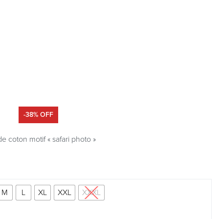
-38% OFF
e coton motif « safari photo »
M
L
XL
XXL
XXXL