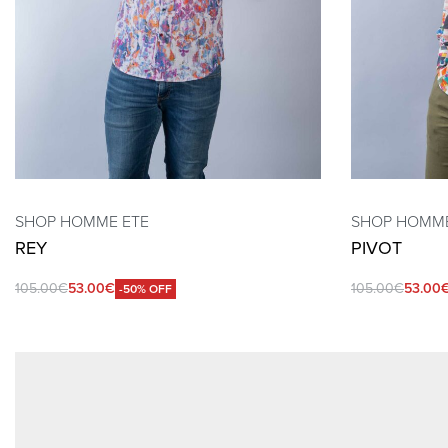
SHOP HOMME ETE
SHOP HOMME
REY
PIVOT
105.00
€
53.00
€
105.00
€
53.00
-50% OFF
QUICKVIEW
QUICKVIEW