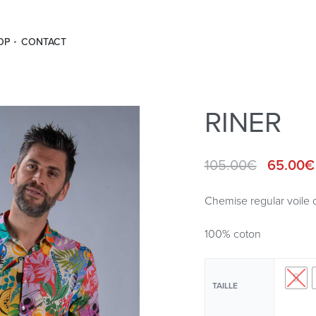
OP
CONTACT
RINER
105.00
€
65.00
€
Chemise regular voile d
100% coton
S
TAILLE