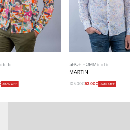
 ETE
SHOP HOMME ETE
MARTIN
€
105.00
€
53.00
€
-50% OFF
-50% OFF
QUICKVIEW