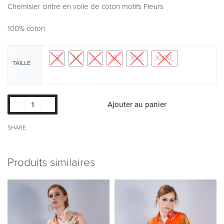
Chemisier cintré en voile de coton motifs Fleurs
100% coton
S
M
L
XL
XXL
XXXL
TAILLE
Ajouter au panier
SHARE
Produits similaires